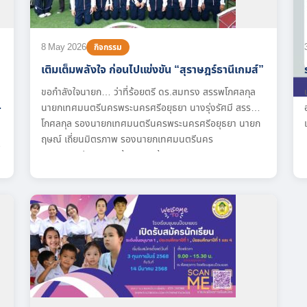
8 May 2026
กิจกรรม
เติมเต็มพลังใจ ก่อนไปแข่งขัน “สุราษฎร์ธานีเกมส์”
ขอกำลังใจนายก… ว่าที่ร้อยตรี ดร.สมทรง สรรพโกศลกุล
นายกเทศมนตรีนครพระนครศรีอยุธยา นางรุ่งรัศมี สรรพ
โกศลกุล รองนายกเทศมนตรีนครพระนครศรีอยุธยา นายก
ฤษณ์ เถี่ยนมิตรภาพ รองนายกเทศมนตรีนคร
น
พระนครศรีอยุธยา พร้อมคณะผู้บริหารเทศบาลนคร
น
พระนครศรีอยุธยา ผู้บริหารสถานศึกษา ครู หัวหน้าส่วน
ราชการ พนักงาน เจ้าหน้าที่สำนักการศึกษา นำตัวแทน
นักกีฬาวอลเลย์บอลทีมหญิงนักเรียนโรงเรียนเทศบาลชุมชน
จ
ป้อมเพชร เข้าพบนายกเทศมนตรีนครพระนครศรีอยุธยา
เพื่อขอพรและขวัญกำลังใจพร้อมสนับสนุนเงินทุนให้ไป
แข่งขันกีฬา...