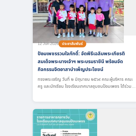
12 Jun 2026
ประชาสัมพันธ์
ป้อมเพชรรวมใจภักดิ์: จัดพิธีเฉลิมพระเกียรติ
สมเด็จพระนางเจ้าฯ พระบรมราชินี พร้อมจัด
กิจกรรมจิตอาสาบำเพ็ญประโยชน์
ทรงพระเจริญ วันที่ ๒ มิถุนายน ๒๕๖๙ คณะผู้บริหาร คณะ
ครู และนักเรียน โรงเรียนเทศบาลชุมชนป้อมเพชร ได้ร่วมกั
จัดพิธีถวายพระพรชัยมงคลและเฉลิมพระเกียรติ เนื่องใน
โอกาสวันเฉลิมพระชนมพรรษา สมเด็จพระนางเจ้าสุทิดา
พัชรสุธาพิมลลักษณ พระบรมราชินี (๓ มิถุนายน) เพื่อแสด
ความจงรักภักดีและน้อมสำนึกในพระมหากรุณาธิคุณ พร้อม
กันนี้ ทางโรงเรียนได้สานต่อการทำความดีด้วยการจัด
กิจกรรม “จิตอาสาพัฒนาโรงเรียน”...