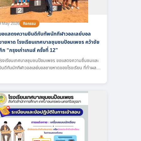
9 May 2026
กิจกรรม
ขอแสดงความยินดีกับทัพนักกีฬาวอลเลย์บอล
ชายหาด โรงเรียนเทศบาลชุมชนป้อมเพชร คว้าชัย
ศึก “กรุงเก่าเกมส์ ครั้งที่ 12”
โรงเรียนเทศบาลชุมชนป้อมเพชร ขอแสดงความชื่นชมและ
ยินดีกับนักกีฬาวอลเลย์บอลชายหาดของโรงเรียน ที่ทำผล
งานได้อย่างยอดเยี่ยมในการแข่งขัน “กรุงเก่าเกมส์ ครั้งที่
12” โดยสามารถกวาดรางวัลมาได้ดังนี้ จากความสำเร็จใน
ครั้งนี้ ส่งผลให้นักกีฬาของเราได้เป็นตัวแทนเข้าร่วมการ
แข่งขัน “กีฬาเยาวชนแห่งชาติ รอบคัดเลือก ครั้งที่ 13” ต่อ
ไป ขอเชิญชวนคณะครู นักเรียน และผู้ปกครอง ร่วมส่งกำลัง
ใจเชียร์ทัพนักกีฬาของพวกเราให้คว้าชัยในระดับประเทศต่อ
ไป!