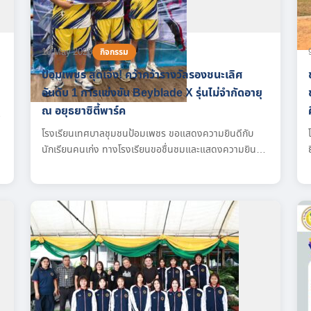
10 May 2026
กิจกรรม
ป้อมเพชร สุดเจ๋ง! คว้าคว้ารางวัลรองชนะเลิศ
อันดับ 1 การแข่งขัน Beyblade X รุ่นไม่จำกัดอายุ
ณ อยุธยาซิตี้พาร์ค
โรงเรียนเทศบาลชุมชนป้อมเพชร ขอแสดงความยินดีกับ
นักเรียนคนเก่ง ทางโรงเรียนขอชื่นชมและแสดงความยินดี
กับตัวแทนนักเรียนของเราทั้ง 3 คน ที่สามารถทะลุเข้าสู่รอบ
ชิงชนะเลิศและคว้า “รางวัลรองชนะเลิศอันดับ 1” มาครองได้
อย่างยอดเยี่ยม รายชื่อนักเรียนคนเก่งของเรา จากซ้ายไป
ขวา ได้แก่: 1.ด.ช.ศุภณัฐ ฤทธิรงค์ นักเรียนชั้นมัธยมศึกษา
ปีที่ 3/3 2.ด.ช.ปิยพันธ์ จุลมัจฉา นักเรียนชั้นมัธยมศึกษาปีที่
3/3...